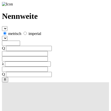
Nennweite
metrisch
imperial
Q
λ
Q
R